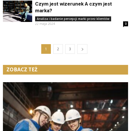
Czym jest wizerunek A czym jest
marka?
Analiza i badanie percepcji marki przez klientów
22 maja 2024
0
1
2
3
ZOBACZ TEŻ