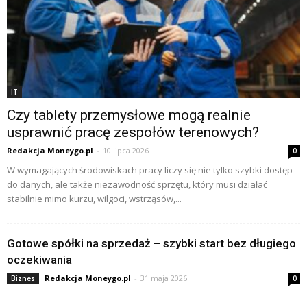
IT
Czy tablety przemysłowe mogą realnie
usprawnić pracę zespołów terenowych?
Redakcja Moneygo.pl
-
10 lipca 2026
0
W wymagających środowiskach pracy liczy się nie tylko szybki dostęp
do danych, ale także niezawodność sprzętu, który musi działać
stabilnie mimo kurzu, wilgoci, wstrząsów,...
Gotowe spółki na sprzedaż – szybki start bez długiego
oczekiwania
Redakcja Moneygo.pl
-
31 maja 2026
Biznes
0