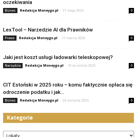
oczekiwania
Redakcja Moneygo.pl
-
31 maja 2026
Biznes
0
LexTool – Narzedzie AI dla Prawników
Redakcja Moneygo.pl
-
11 marca 2026
Prawo
0
Jaki jest koszt usługi ładowarki teleskopowej?
Redakcja Moneygo.pl
-
10 września 2025
Narzędzia
0
CIT Estoński w 2025 roku – komu faktycznie opłaca się
odroczenie podatku i jak...
Redakcja Moneygo.pl
-
26 sierpnia 2025
Biznes
0
Kategorie
Kategorie