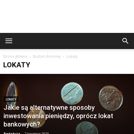
Strona główna
Budżet domowy
Lokaty
LOKATY
LOKATY
Jakie są alternatywne sposoby
inwestowania pieniędzy, oprócz lokat
bankowych?
Redakcja
-
7 kwietnia 2023