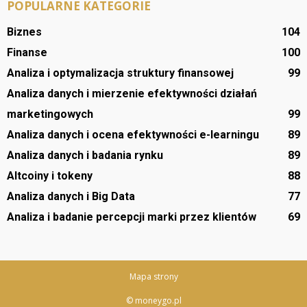
POPULARNE KATEGORIE
Biznes
104
Finanse
100
Analiza i optymalizacja struktury finansowej
99
Analiza danych i mierzenie efektywności działań
marketingowych
99
Analiza danych i ocena efektywności e-learningu
89
Analiza danych i badania rynku
89
Altcoiny i tokeny
88
Analiza danych i Big Data
77
Analiza i badanie percepcji marki przez klientów
69
Mapa strony
© moneygo.pl