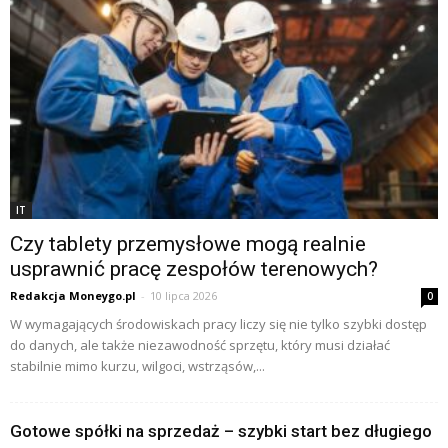
IT
Czy tablety przemysłowe mogą realnie
usprawnić pracę zespołów terenowych?
Redakcja Moneygo.pl
-
10 lipca 2026
0
W wymagających środowiskach pracy liczy się nie tylko szybki dostęp
do danych, ale także niezawodność sprzętu, który musi działać
stabilnie mimo kurzu, wilgoci, wstrząsów,...
Gotowe spółki na sprzedaż – szybki start bez długiego