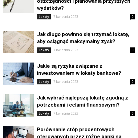
oszczędności i planowania przyszłych
wydatków?
7 kwietnia 2023
Lokaty
0
Jak długo powinno się trzymać lokatę,
aby osiągnąć maksymalny zysk?
7 kwietnia 2023
Lokaty
0
Jakie są ryzyka związane z
inwestowaniem w lokaty bankowe?
7 kwietnia 2023
Lokaty
0
Jak wybrać najlepszą lokatę zgodną z
potrzebami i celami finansowymi?
7 kwietnia 2023
Lokaty
0
Porównanie stóp procentowych
oferowanych przez różne banki na