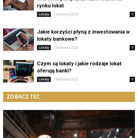
rynku lokat
7 kwietnia 2023
Lokaty
0
Jakie korzyści płyną z inwestowania w
lokaty bankowe?
7 kwietnia 2023
Lokaty
0
Czym są lokaty i jakie rodzaje lokat
oferują banki?
7 kwietnia 2023
Lokaty
0
ZOBACZ TEŻ