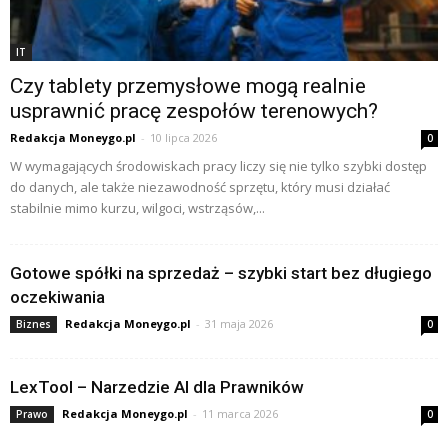
IT
Czy tablety przemysłowe mogą realnie
usprawnić pracę zespołów terenowych?
Redakcja Moneygo.pl
-
10 lipca 2026
0
W wymagających środowiskach pracy liczy się nie tylko szybki dostęp
do danych, ale także niezawodność sprzętu, który musi działać
stabilnie mimo kurzu, wilgoci, wstrząsów,...
Gotowe spółki na sprzedaż – szybki start bez długiego
oczekiwania
Redakcja Moneygo.pl
-
31 maja 2026
Biznes
0
LexTool – Narzedzie AI dla Prawników
Redakcja Moneygo.pl
-
11 marca 2026
Prawo
0