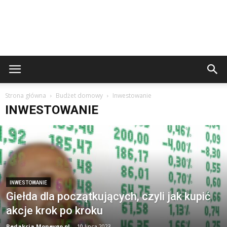
Strona główna
Budżet domowy
Inwestowanie
INWESTOWANIE
INWESTOWANIE
Giełda dla początkujących, czyli jak kupić
akcje krok po kroku
Redakcja Moneygo.pl
-
10 lipca 2023