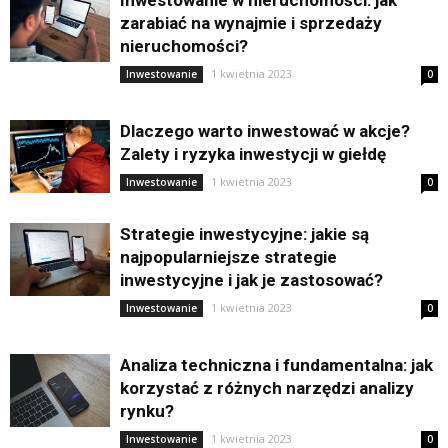
Inwestowanie w nieruchomości: jak
zarabiać na wynajmie i sprzedaży
nieruchomości?
1 kwietnia 2023
Inwestowanie
0
Dlaczego warto inwestować w akcje?
Zalety i ryzyka inwestycji w giełdę
1 kwietnia 2023
Inwestowanie
0
Strategie inwestycyjne: jakie są
najpopularniejsze strategie
inwestycyjne i jak je zastosować?
1 kwietnia 2023
Inwestowanie
0
Analiza techniczna i fundamentalna: jak
korzystać z różnych narzędzi analizy
rynku?
1 kwietnia 2023
Inwestowanie
0