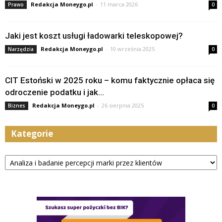
Redakcja Moneygo.pl
-
11 marca 2026
Prawo
0
Jaki jest koszt usługi ładowarki teleskopowej?
Redakcja Moneygo.pl
-
10 września 2025
Narzędzia
0
CIT Estoński w 2025 roku – komu faktycznie opłaca się
odroczenie podatku i jak...
Redakcja Moneygo.pl
-
26 sierpnia 2025
Biznes
0
Kategorie
Kategorie