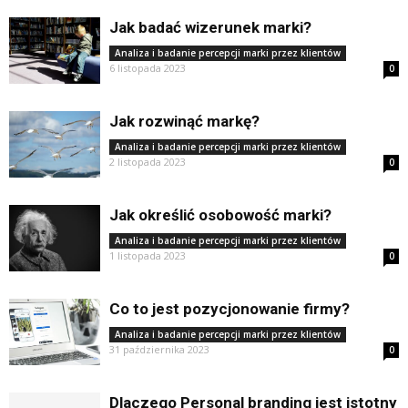
Jak badać wizerunek marki?
Analiza i badanie percepcji marki przez klientów
6 listopada 2023
0
Jak rozwinąć markę?
Analiza i badanie percepcji marki przez klientów
2 listopada 2023
0
Jak określić osobowość marki?
Analiza i badanie percepcji marki przez klientów
1 listopada 2023
0
Co to jest pozycjonowanie firmy?
Analiza i badanie percepcji marki przez klientów
31 października 2023
0
Dlaczego Personal branding jest istotny