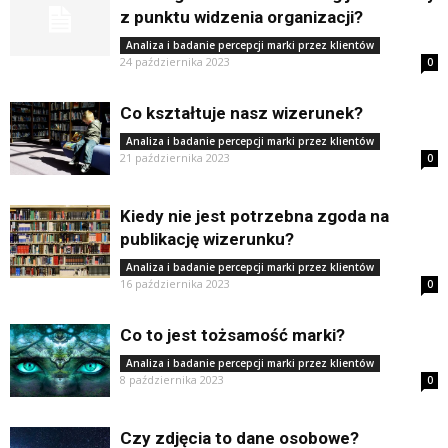
z punktu widzenia organizacji?
Analiza i badanie percepcji marki przez klientów
24 października 2023
0
Co kształtuje nasz wizerunek?
Analiza i badanie percepcji marki przez klientów
21 października 2023
0
Kiedy nie jest potrzebna zgoda na
publikację wizerunku?
Analiza i badanie percepcji marki przez klientów
16 października 2023
0
Co to jest tożsamość marki?
Analiza i badanie percepcji marki przez klientów
8 października 2023
0
Czy zdjęcia to dane osobowe?