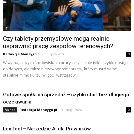
IT
Czy tablety przemysłowe mogą realnie
usprawnić pracę zespołów terenowych?
Redakcja Moneygo.pl
-
10 lipca 2026
0
W wymagających środowiskach pracy liczy się nie tylko szybki dostęp
do danych, ale także niezawodność sprzętu, który musi działać
stabilnie mimo kurzu, wilgoci, wstrząsów,...
Gotowe spółki na sprzedaż – szybki start bez długiego
oczekiwania
Redakcja Moneygo.pl
-
31 maja 2026
Biznes
0
LexTool – Narzedzie AI dla Prawników