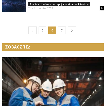
Analiza i badanie percepcji marki przez klientów
2 października 2023
0
5
6
7
ZOBACZ TEŻ