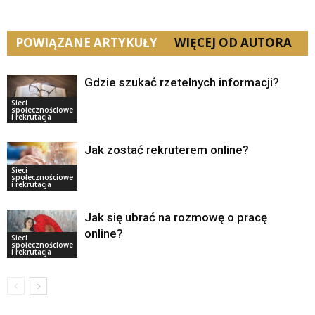
POWIĄZANE ARTYKUŁY
WIĘCEJ OD AUTORA
Gdzie szukać rzetelnych informacji?
Sieci
społecznościowe
i rekrutacja
Jak zostać rekruterem online?
Sieci
społecznościowe
i rekrutacja
Jak się ubrać na rozmowę o pracę
online?
Sieci
społecznościowe
i rekrutacja