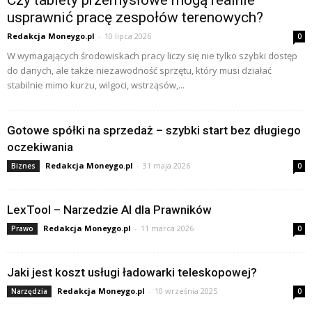
usprawnić pracę zespołów terenowych?
Redakcja Moneygo.pl
-
10 lipca 2026
0
W wymagających środowiskach pracy liczy się nie tylko szybki dostęp
do danych, ale także niezawodność sprzętu, który musi działać
stabilnie mimo kurzu, wilgoci, wstrząsów,...
Gotowe spółki na sprzedaż – szybki start bez długiego
oczekiwania
Redakcja Moneygo.pl
-
31 maja 2026
Biznes
0
LexTool – Narzedzie AI dla Prawników
Redakcja Moneygo.pl
-
11 marca 2026
Prawo
0
Jaki jest koszt usługi ładowarki teleskopowej?
Redakcja Moneygo.pl
-
10 września 2025
Narzędzia
0