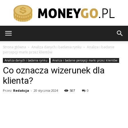
moneygo.pl
Strona główna
Analiza danych i badania rynku
Analiza i badanie
percepcji marki przez klientów
Analiza danych i badania rynku
Analiza i badanie percepcji marki przez klientów
Co oznacza wizerunek dla
klienta?
Przez
Redakcja
-
20 stycznia 2024
507
0