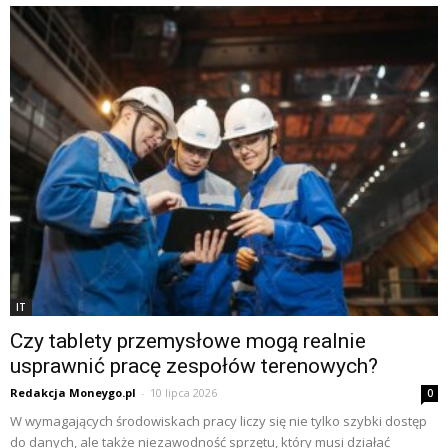
IT
Czy tablety przemysłowe mogą realnie
usprawnić pracę zespołów terenowych?
Redakcja Moneygo.pl
-
10 lipca 2026
0
W wymagających środowiskach pracy liczy się nie tylko szybki dostęp
do danych, ale także niezawodność sprzętu, który musi działać