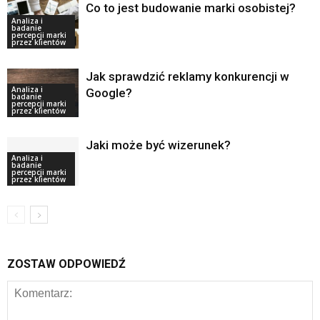
Co to jest budowanie marki osobistej?
Analiza i
badanie
percepcji marki
przez klientów
Jak sprawdzić reklamy konkurencji w
Analiza i
Google?
badanie
percepcji marki
przez klientów
Jaki może być wizerunek?
Analiza i
badanie
percepcji marki
przez klientów
ZOSTAW ODPOWIEDŹ