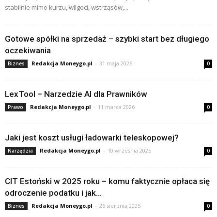
stabilnie mimo kurzu, wilgoci, wstrząsów,...
Gotowe spółki na sprzedaż – szybki start bez długiego
oczekiwania
Redakcja Moneygo.pl
-
31 maja 2026
Biznes
0
LexTool – Narzedzie AI dla Prawników
Redakcja Moneygo.pl
-
11 marca 2026
Prawo
0
Jaki jest koszt usługi ładowarki teleskopowej?
Redakcja Moneygo.pl
-
10 września 2025
Narzędzia
0
CIT Estoński w 2025 roku – komu faktycznie opłaca się
odroczenie podatku i jak...
Redakcja Moneygo.pl
-
26 sierpnia 2025
Biznes
0