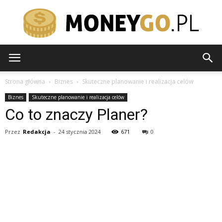
moneygo.pl
Strona główna
Biznes
Skuteczne planowanie i realizacja celów
Biznes
Skuteczne planowanie i realizacja celów
Co to znaczy Planer?
Przez
Redakcja
-
24 stycznia 2024
671
0