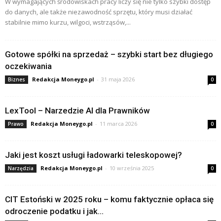
W wymagających środowiskach pracy liczy się nie tylko szybki dostęp
do danych, ale także niezawodność sprzętu, który musi działać
stabilnie mimo kurzu, wilgoci, wstrząsów,...
Gotowe spółki na sprzedaż – szybki start bez długiego
oczekiwania
Redakcja Moneygo.pl
-
31 maja 2026
Biznes
0
LexTool – Narzedzie AI dla Prawników
Redakcja Moneygo.pl
-
11 marca 2026
Prawo
0
Jaki jest koszt usługi ładowarki teleskopowej?
Redakcja Moneygo.pl
-
10 września 2025
Narzędzia
0
CIT Estoński w 2025 roku – komu faktycznie opłaca się
odroczenie podatku i jak...