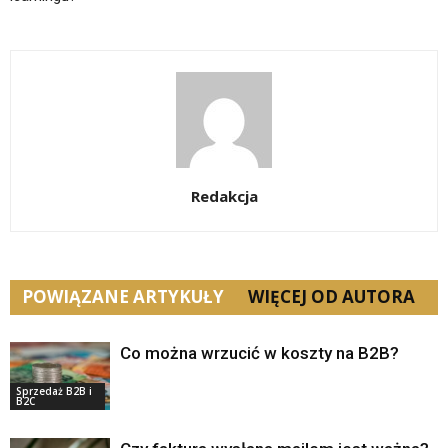
Redakcja
POWIĄZANE ARTYKUŁY
WIĘCEJ OD AUTORA
Co można wrzucić w koszty na B2B?
Sprzedaż B2B i
B2C