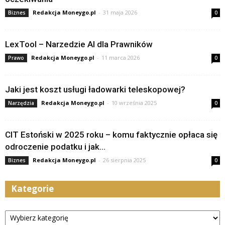
Redakcja Moneygo.pl
-
31 maja 2026
Biznes
0
LexTool – Narzedzie AI dla Prawników
Redakcja Moneygo.pl
-
11 marca 2026
Prawo
0
Jaki jest koszt usługi ładowarki teleskopowej?
Redakcja Moneygo.pl
-
10 września 2025
Narzędzia
0
CIT Estoński w 2025 roku – komu faktycznie opłaca się
odroczenie podatku i jak...
Redakcja Moneygo.pl
-
26 sierpnia 2025
Biznes
0
Kategorie
Kategorie