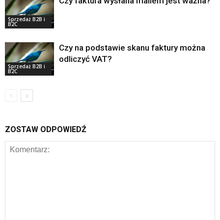
Czy faktura wysłana mailem jest ważna?
Sprzedaż B2B i
B2C
Czy na podstawie skanu faktury można
odliczyć VAT?
Sprzedaż B2B i
B2C
ZOSTAW ODPOWIEDŹ