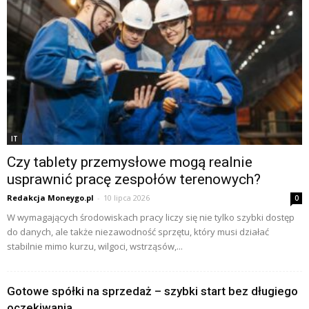
IT
Czy tablety przemysłowe mogą realnie
usprawnić pracę zespołów terenowych?
Redakcja Moneygo.pl
-
10 lipca 2026
0
W wymagających środowiskach pracy liczy się nie tylko szybki dostęp
do danych, ale także niezawodność sprzętu, który musi działać
stabilnie mimo kurzu, wilgoci, wstrząsów,...
Gotowe spółki na sprzedaż – szybki start bez długiego
oczekiwania