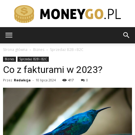
moneygo.pl
Strona główna
Biznes
Sprzedaż B2B i B2C
Biznes
Sprzedaż B2B i B2C
Co z fakturami w 2023?
Przez
Redakcja
-
10 lipca 2024
417
0