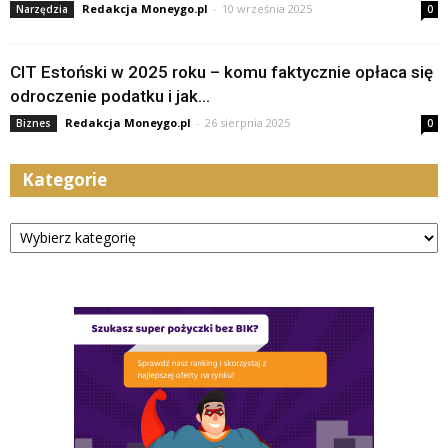
Redakcja Moneygo.pl
-
10 września 2025
Narzędzia
0
CIT Estoński w 2025 roku – komu faktycznie opłaca się
odroczenie podatku i jak...
Redakcja Moneygo.pl
-
26 sierpnia 2025
Biznes
0
Kategorie
Kategorie