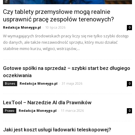
IT
Czy tablety przemysłowe mogą realnie
usprawnić pracę zespołów terenowych?
Redakcja Moneygo.pl
-
10 lipca 2026
0
W wymagających środowiskach pracy liczy się nie tylko szybki dostęp
do danych, ale także niezawodność sprzętu, który musi działać
stabilnie mimo kurzu, wilgoci, wstrząsów,...
Gotowe spółki na sprzedaż – szybki start bez długiego
oczekiwania
Redakcja Moneygo.pl
-
31 maja 2026
Biznes
0
LexTool – Narzedzie AI dla Prawników
Redakcja Moneygo.pl
-
11 marca 2026
Prawo
0
Jaki jest koszt usługi ładowarki teleskopowej?