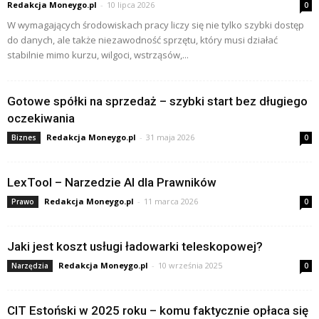
Redakcja Moneygo.pl
-
10 lipca 2026
0
W wymagających środowiskach pracy liczy się nie tylko szybki dostęp
do danych, ale także niezawodność sprzętu, który musi działać
stabilnie mimo kurzu, wilgoci, wstrząsów,...
Gotowe spółki na sprzedaż – szybki start bez długiego
oczekiwania
Redakcja Moneygo.pl
-
31 maja 2026
Biznes
0
LexTool – Narzedzie AI dla Prawników
Redakcja Moneygo.pl
-
11 marca 2026
Prawo
0
Jaki jest koszt usługi ładowarki teleskopowej?
Redakcja Moneygo.pl
-
10 września 2025
Narzędzia
0
CIT Estoński w 2025 roku – komu faktycznie opłaca się