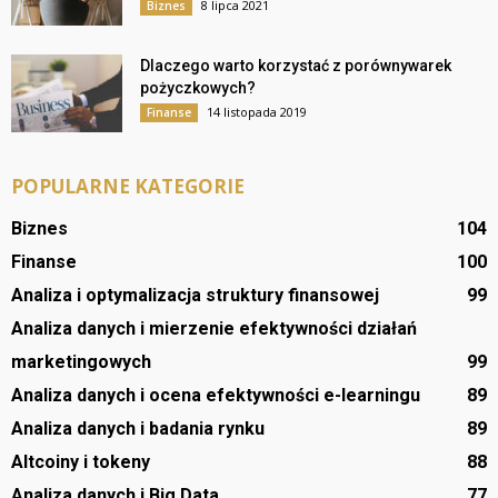
8 lipca 2021
Biznes
Dlaczego warto korzystać z porównywarek
pożyczkowych?
14 listopada 2019
Finanse
POPULARNE KATEGORIE
Biznes
104
Finanse
100
Analiza i optymalizacja struktury finansowej
99
Analiza danych i mierzenie efektywności działań
marketingowych
99
Analiza danych i ocena efektywności e-learningu
89
Analiza danych i badania rynku
89
Altcoiny i tokeny
88
Analiza danych i Big Data
77