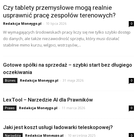
Czy tablety przemysłowe mogą realnie
usprawnić pracę zespołów terenowych?
Redakcja Moneygo.pl
-
10 lipca 2026
0
W wymagających środowiskach pracy liczy się nie tylko szybki dostęp
do danych, ale także niezawodność sprzętu, który musi działać
stabilnie mimo kurzu, wilgoci, wstrząsów,...
Gotowe spółki na sprzedaż – szybki start bez długiego
oczekiwania
Redakcja Moneygo.pl
-
31 maja 2026
Biznes
0
LexTool – Narzedzie AI dla Prawników
Redakcja Moneygo.pl
-
11 marca 2026
Prawo
0
Jaki jest koszt usługi ładowarki teleskopowej?
Redakcja Moneygo.pl
-
10 września 2025
Narzędzia
0