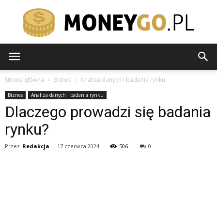
moneygo.pl
Strona główna
Biznes
Analiza danych i badania rynku
Biznes
Analiza danych i badania rynku
Dlaczego prowadzi się badania
rynku?
Przez
Redakcja
-
17 czerwca 2024
506
0