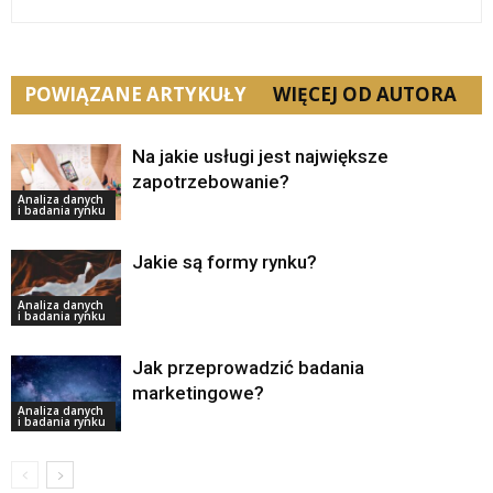
POWIĄZANE ARTYKUŁY
WIĘCEJ OD AUTORA
Na jakie usługi jest największe
zapotrzebowanie?
Analiza danych
i badania rynku
Jakie są formy rynku?
Analiza danych
i badania rynku
Jak przeprowadzić badania
marketingowe?
Analiza danych
i badania rynku