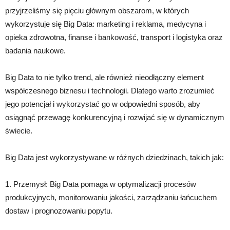
przyjrzeliśmy się pięciu głównym obszarom, w których
wykorzystuje się Big Data: marketing i reklama, medycyna i
opieka zdrowotna, finanse i bankowość, transport i logistyka oraz
badania naukowe.
Big Data to nie tylko trend, ale również nieodłączny element
współczesnego biznesu i technologii. Dlatego warto zrozumieć
jego potencjał i wykorzystać go w odpowiedni sposób, aby
osiągnąć przewagę konkurencyjną i rozwijać się w dynamicznym
świecie.
Big Data jest wykorzystywane w różnych dziedzinach, takich jak:
1. Przemysł: Big Data pomaga w optymalizacji procesów
produkcyjnych, monitorowaniu jakości, zarządzaniu łańcuchem
dostaw i prognozowaniu popytu.