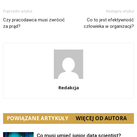
Poprzedni artykuł
Następny artykuł
Czy pracodawca musi zwrócić
Co to jest efektywność
za prąd?
człowieka w organizacji?
Redakcja
POWIĄZANE ARTYKUŁY
WIĘCEJ OD AUTORA
Co musi umieć junior data scientist?