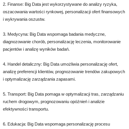
2. Finanse: Big Data jest wykorzystywane do analizy ryzyka,
oszacowania wartości rynkowej, personalizacji ofert finansowych
i wykrywania oszustw.
3. Medycyna: Big Data wspomaga badania medyczne,
diagnozowanie chorób, personalizację leczenia, monitorowanie
pacjentów i analizę wyników badań.
4. Handel detaliczny: Big Data umożliwia personalizację ofert,
analizę preferencji klientów, prognozowanie trendów zakupowych
i optymalizację zarządzania zapasami.
5. Transport: Big Data pomaga w optymalizacji tras, zarządzaniu
ruchem drogowym, prognozowaniu opóźnień i analizie
efektywności transportu.
6. Edukacja: Big Data wspomaga personalizację procesu