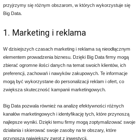
przyjrzymy się różnym obszarom, w których wykorzystuje się
Big Data.
1. Marketing i reklama
W dzisiejszych czasach marketing i reklama są nieodłącznym
elementem prowadzenia biznesu. Dzięki Big Data firmy mogą
zbierać ogromne ilości danych na temat swoich klientów, ich
preferencji, zachowań i nawyków zakupowych. Te informacje
mogą być wykorzystane do personalizacji reklam i ofert, co
zwiększa skuteczność kampanii marketingowych.
Big Data pozwala również na analizę efektywności różnych
kanałów marketingowych i identyfikację tych, które przynoszą
najlepsze wyniki. Dzięki temu firmy mogą zoptymalizować swoje
działania i skierować swoje zasoby na te obszary, które
przynoszą największy zwrot z inwestycji.