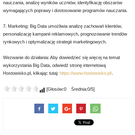
nauczania, analizę wyników uczniów, identyfikację obszarów
wymagających poprawy i dostosowanie programów nauczania.
7. Marketing: Big Data umożliwia analizę zachowań klientów,
personalizację kampanii reklamowych, prognozowanie trendów
rynkowych i optymalizację strategii marketingowych.
Wezwanie do działania: Aby dowiedzieć się więcej na temat
wykorzystania Big Data, odwiedź stronę internetową
Hostowisko.pl, klikając tutaj:
https://www.hostowisko.pl/
.
[Głosów:0 Średnia:0/5]