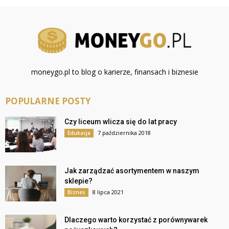
moneygo.pl to blog o karierze, finansach i biznesie
POPULARNE POSTY
Czy liceum wlicza się do lat pracy
7 października 2018
Edukacja
Jak zarządzać asortymentem w naszym
sklepie?
8 lipca 2021
Biznes
Dlaczego warto korzystać z porównywarek