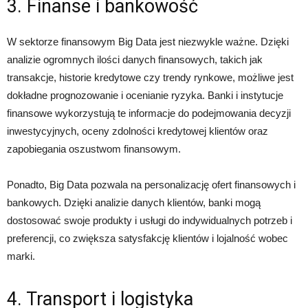
3. Finanse i bankowość
W sektorze finansowym Big Data jest niezwykle ważne. Dzięki
analizie ogromnych ilości danych finansowych, takich jak
transakcje, historie kredytowe czy trendy rynkowe, możliwe jest
dokładne prognozowanie i ocenianie ryzyka. Banki i instytucje
finansowe wykorzystują te informacje do podejmowania decyzji
inwestycyjnych, oceny zdolności kredytowej klientów oraz
zapobiegania oszustwom finansowym.
Ponadto, Big Data pozwala na personalizację ofert finansowych i
bankowych. Dzięki analizie danych klientów, banki mogą
dostosować swoje produkty i usługi do indywidualnych potrzeb i
preferencji, co zwiększa satysfakcję klientów i lojalność wobec
marki.
4. Transport i logistyka