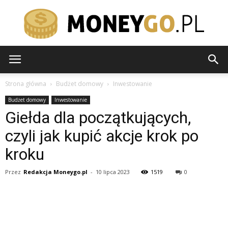
moneygo.pl
Strona główna
Budżet domowy
Inwestowanie
Budżet domowy
Inwestowanie
Giełda dla początkujących,
czyli jak kupić akcje krok po
kroku
Przez
Redakcja Moneygo.pl
-
10 lipca 2023
1519
0