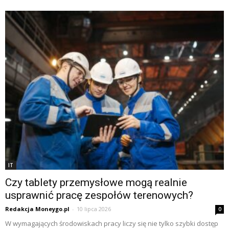
IT
Czy tablety przemysłowe mogą realnie
usprawnić pracę zespołów terenowych?
Redakcja Moneygo.pl
-
10 lipca 2026
0
W wymagających środowiskach pracy liczy się nie tylko szybki dostęp