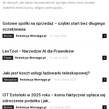
do danych, ale także niezawodność sprzętu, który musi działać
stabilnie mimo kurzu, wilgoci, wstrząsów,...
Gotowe spółki na sprzedaż – szybki start bez długiego
oczekiwania
Redakcja Moneygo.pl
-
31 maja 2026
Biznes
0
LexTool – Narzedzie AI dla Prawników
Redakcja Moneygo.pl
-
11 marca 2026
Prawo
0
Jaki jest koszt usługi ładowarki teleskopowej?
Redakcja Moneygo.pl
-
10 września 2025
Narzędzia
0
CIT Estoński w 2025 roku – komu faktycznie opłaca się
odroczenie podatku i jak...
Redakcja Moneygo.pl
-
26 sierpnia 2025
Biznes
0