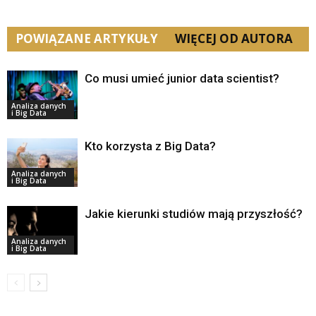
POWIĄZANE ARTYKUŁY
WIĘCEJ OD AUTORA
Co musi umieć junior data scientist?
Analiza danych
i Big Data
Kto korzysta z Big Data?
Analiza danych
i Big Data
Jakie kierunki studiów mają przyszłość?
Analiza danych
i Big Data