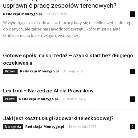
usprawnić pracę zespołów terenowych?
Redakcja Moneygo.pl
-
10 lipca 2026
0
W wymagających środowiskach pracy liczy się nie tylko szybki dostęp
do danych, ale także niezawodność sprzętu, który musi działać
stabilnie mimo kurzu, wilgoci, wstrząsów,...
Gotowe spółki na sprzedaż – szybki start bez długiego
oczekiwania
Redakcja Moneygo.pl
-
31 maja 2026
Biznes
0
LexTool – Narzedzie AI dla Prawników
Redakcja Moneygo.pl
-
11 marca 2026
Prawo
0
Jaki jest koszt usługi ładowarki teleskopowej?
Redakcja Moneygo.pl
-
10 września 2025
Narzędzia
0