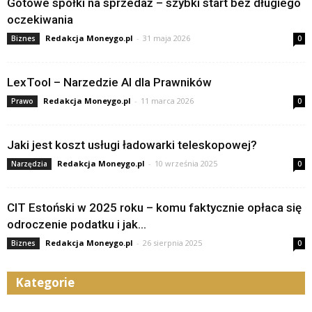
Gotowe spółki na sprzedaż – szybki start bez długiego
oczekiwania
Redakcja Moneygo.pl
-
31 maja 2026
Biznes
0
LexTool – Narzedzie AI dla Prawników
Redakcja Moneygo.pl
-
11 marca 2026
Prawo
0
Jaki jest koszt usługi ładowarki teleskopowej?
Redakcja Moneygo.pl
-
10 września 2025
Narzędzia
0
CIT Estoński w 2025 roku – komu faktycznie opłaca się
odroczenie podatku i jak...
Redakcja Moneygo.pl
-
26 sierpnia 2025
Biznes
0
Kategorie
Kategorie