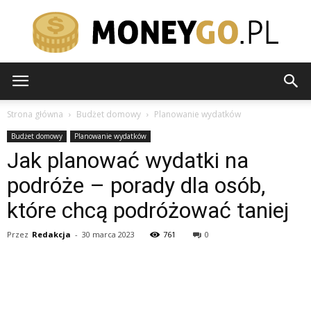
moneygo.pl
Strona główna
Budżet domowy
Planowanie wydatków
Budżet domowy
Planowanie wydatków
Jak planować wydatki na
podróże – porady dla osób,
które chcą podróżować taniej
Przez
Redakcja
-
30 marca 2023
761
0