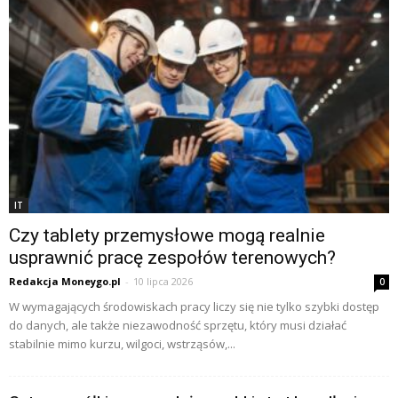
IT
Czy tablety przemysłowe mogą realnie
usprawnić pracę zespołów terenowych?
Redakcja Moneygo.pl
-
10 lipca 2026
0
W wymagających środowiskach pracy liczy się nie tylko szybki dostęp
do danych, ale także niezawodność sprzętu, który musi działać
stabilnie mimo kurzu, wilgoci, wstrząsów,...