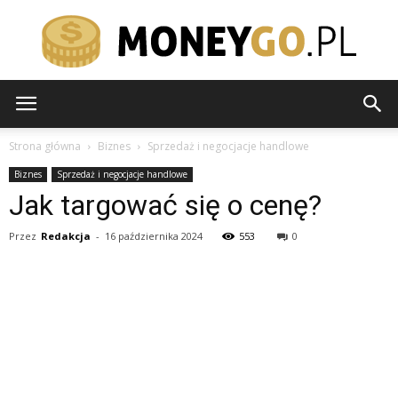
moneygo.pl
Strona główna
Biznes
Sprzedaż i negocjacje handlowe
Biznes
Sprzedaż i negocjacje handlowe
Jak targować się o cenę?
Przez
Redakcja
-
16 października 2024
553
0