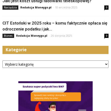
Jaki jest koszt usługi ładowarki teleskopowej?
Redakcja Moneygo.pl
-
10 września 2025
Narzędzia
0
CIT Estoński w 2025 roku – komu faktycznie opłaca się
odroczenie podatku i jak...
Redakcja Moneygo.pl
-
26 sierpnia 2025
Biznes
0
Kategorie
Kategorie