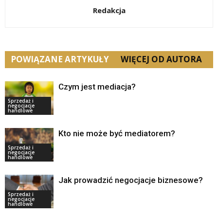
Redakcja
POWIĄZANE ARTYKUŁY
WIĘCEJ OD AUTORA
Czym jest mediacja?
Sprzedaż i
negocjacje
handlowe
Kto nie może być mediatorem?
Sprzedaż i
negocjacje
handlowe
Jak prowadzić negocjacje biznesowe?
Sprzedaż i
negocjacje
handlowe