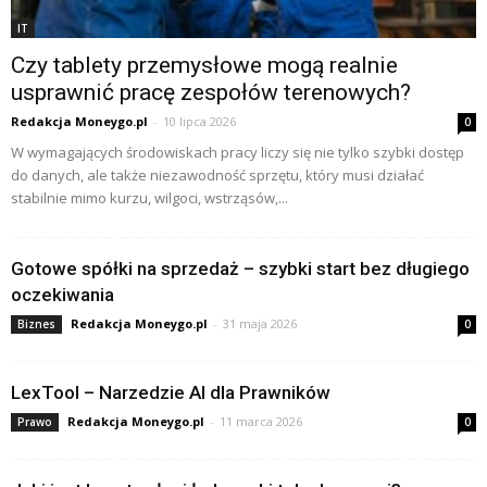
IT
Czy tablety przemysłowe mogą realnie
usprawnić pracę zespołów terenowych?
Redakcja Moneygo.pl
-
10 lipca 2026
0
W wymagających środowiskach pracy liczy się nie tylko szybki dostęp
do danych, ale także niezawodność sprzętu, który musi działać
stabilnie mimo kurzu, wilgoci, wstrząsów,...
Gotowe spółki na sprzedaż – szybki start bez długiego
oczekiwania
Redakcja Moneygo.pl
-
31 maja 2026
Biznes
0
LexTool – Narzedzie AI dla Prawników
Redakcja Moneygo.pl
-
11 marca 2026
Prawo
0