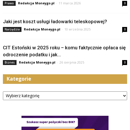
Redakcja Moneygo.pl
-
11 marca 2026
Prawo
0
Jaki jest koszt usługi ładowarki teleskopowej?
Redakcja Moneygo.pl
-
10 września 2025
Narzędzia
0
CIT Estoński w 2025 roku – komu faktycznie opłaca się
odroczenie podatku i jak...
Redakcja Moneygo.pl
-
26 sierpnia 2025
Biznes
0
Kategorie
Kategorie