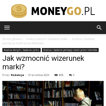
moneygo.pl
Strona główna
Analiza danych i badania rynku
Analiza i badanie
percepcji marki przez klientów
Analiza danych i badania rynku
Analiza i badanie percepcji marki przez klientów
Jak wzmocnić wizerunek
marki?
Przez
Redakcja
-
10 września 2023
615
0