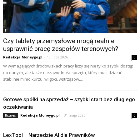
IT
Czy tablety przemysłowe mogą realnie
usprawnić pracę zespołów terenowych?
Redakcja Moneygo.pl
-
10 lipca 2026
0
W wymagających środowiskach pracy liczy się nie tylko szybki dostęp
do danych, ale także niezawodność sprzętu, który musi działać
stabilnie mimo kurzu, wilgoci, wstrząsów,...
Gotowe spółki na sprzedaż – szybki start bez długiego
oczekiwania
Redakcja Moneygo.pl
-
31 maja 2026
Biznes
0
LexTool – Narzedzie AI dla Prawników