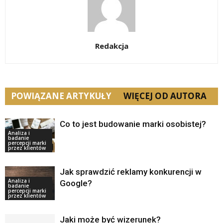
Redakcja
POWIĄZANE ARTYKUŁY
WIĘCEJ OD AUTORA
Co to jest budowanie marki osobistej?
Analiza i
badanie
percepcji marki
przez klientów
Jak sprawdzić reklamy konkurencji w
Analiza i
Google?
badanie
percepcji marki
przez klientów
Jaki może być wizerunek?