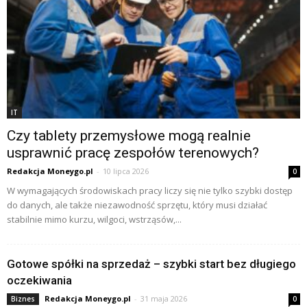
IT
Czy tablety przemysłowe mogą realnie
usprawnić pracę zespołów terenowych?
Redakcja Moneygo.pl
-
10 lipca 2026
0
W wymagających środowiskach pracy liczy się nie tylko szybki dostęp
do danych, ale także niezawodność sprzętu, który musi działać
stabilnie mimo kurzu, wilgoci, wstrząsów,...
Gotowe spółki na sprzedaż – szybki start bez długiego
oczekiwania
Redakcja Moneygo.pl
-
31 maja 2026
Biznes
0