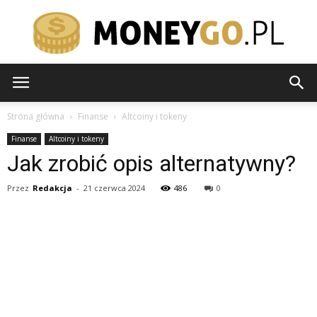
moneygo.pl
Strona główna
Finanse
Altcoiny i tokeny
Finanse
Altcoiny i tokeny
Jak zrobić opis alternatywny?
Przez
Redakcja
-
21 czerwca 2024
486
0