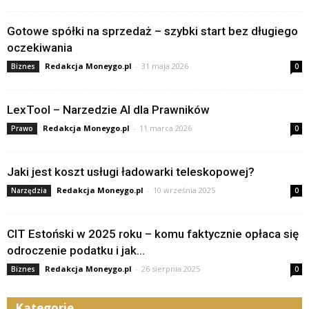
Gotowe spółki na sprzedaż – szybki start bez długiego
oczekiwania
Redakcja Moneygo.pl
-
31 maja 2026
Biznes
0
LexTool – Narzedzie AI dla Prawników
Redakcja Moneygo.pl
-
11 marca 2026
Prawo
0
Jaki jest koszt usługi ładowarki teleskopowej?
Redakcja Moneygo.pl
-
10 września 2025
Narzędzia
0
CIT Estoński w 2025 roku – komu faktycznie opłaca się
odroczenie podatku i jak...
Redakcja Moneygo.pl
-
26 sierpnia 2025
Biznes
0
Kategorie