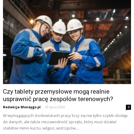
IT
Czy tablety przemysłowe mogą realnie
usprawnić pracę zespołów terenowych?
Redakcja Moneygo.pl
-
10 lipca 2026
0
W wymagających środowiskach pracy liczy się nie tylko szybki dostęp
do danych, ale także niezawodność sprzętu, który musi działać
stabilnie mimo kurzu, wilgoci, wstrząsów,...