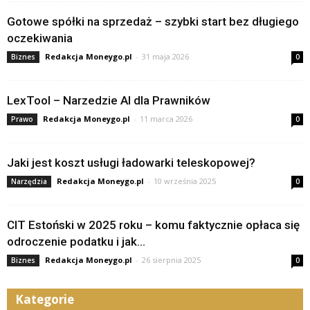
Gotowe spółki na sprzedaż – szybki start bez długiego
oczekiwania
Redakcja Moneygo.pl
-
31 maja 2026
Biznes
0
LexTool – Narzedzie AI dla Prawników
Redakcja Moneygo.pl
-
11 marca 2026
Prawo
0
Jaki jest koszt usługi ładowarki teleskopowej?
Redakcja Moneygo.pl
-
10 września 2025
Narzędzia
0
CIT Estoński w 2025 roku – komu faktycznie opłaca się
odroczenie podatku i jak...
Redakcja Moneygo.pl
-
26 sierpnia 2025
Biznes
0
Kategorie