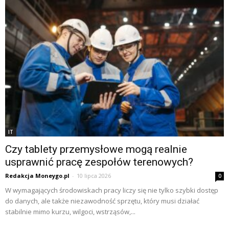
IT
Czy tablety przemysłowe mogą realnie
usprawnić pracę zespołów terenowych?
Redakcja Moneygo.pl
-
10 lipca 2026
0
W wymagających środowiskach pracy liczy się nie tylko szybki dostęp
do danych, ale także niezawodność sprzętu, który musi działać
stabilnie mimo kurzu, wilgoci, wstrząsów,...