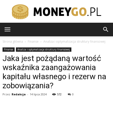
moneygo.pl
Strona główna
Finanse
Analiza i optymalizacja struktury finansowej
Finanse
Analiza i optymalizacja struktury finansowej
Jaka jest pożądaną wartość
wskaźnika zaangażowania
kapitału własnego i rezerw na
zobowiązania?
Przez
Redakcja
-
14 lipca 2024
572
0