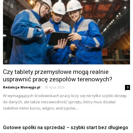
IT
Czy tablety przemysłowe mogą realnie
usprawnić pracę zespołów terenowych?
Redakcja Moneygo.pl
-
10 lipca 2026
0
W wymagających środowiskach pracy liczy się nie tylko szybki dostęp
do danych, ale także niezawodność sprzętu, który musi działać
stabilnie mimo kurzu, wilgoci, wstrząsów,...
Gotowe spółki na sprzedaż – szybki start bez długiego