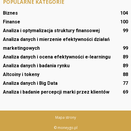
POPULARNE KATEGORIE
Biznes
104
Finanse
100
Analiza i optymalizacja struktury finansowej
99
Analiza danych i mierzenie efektywności działań
marketingowych
99
Analiza danych i ocena efektywności e-learningu
89
Analiza danych i badania rynku
89
Altcoiny i tokeny
88
Analiza danych i Big Data
77
Analiza i badanie percepcji marki przez klientów
69
Mapa strony
© moneygo.pl