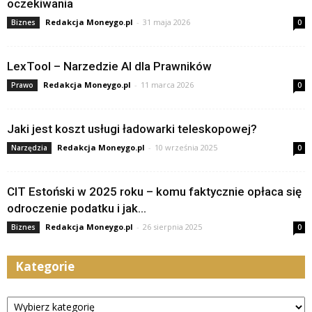
oczekiwania
Redakcja Moneygo.pl
-
31 maja 2026
Biznes
0
LexTool – Narzedzie AI dla Prawników
Redakcja Moneygo.pl
-
11 marca 2026
Prawo
0
Jaki jest koszt usługi ładowarki teleskopowej?
Redakcja Moneygo.pl
-
10 września 2025
Narzędzia
0
CIT Estoński w 2025 roku – komu faktycznie opłaca się
odroczenie podatku i jak...
Redakcja Moneygo.pl
-
26 sierpnia 2025
Biznes
0
Kategorie
Kategorie