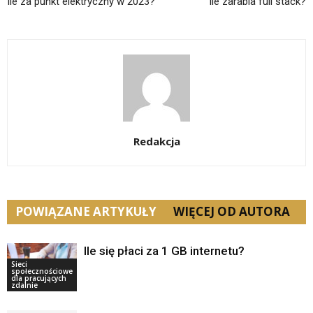
Ile za punkt elektryczny w 2023?
Ile zarabia full stack?
Redakcja
POWIĄZANE ARTYKUŁY
WIĘCEJ OD AUTORA
Ile się płaci za 1 GB internetu?
Sieci
społecznościowe
dla pracujących
zdalnie