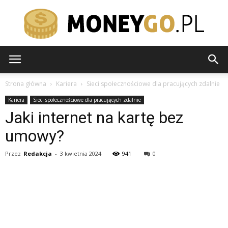
moneygo.pl
Strona główna
Kariera
Sieci społecznościowe dla pracujących zdalnie
Kariera
Sieci społecznościowe dla pracujących zdalnie
Jaki internet na kartę bez
umowy?
Przez
Redakcja
-
3 kwietnia 2024
941
0