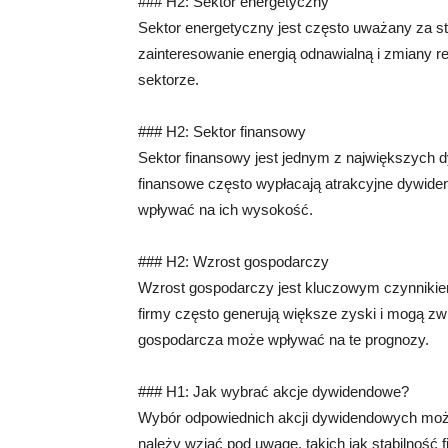
### H2: Sektor energetyczny
Sektor energetyczny jest często uważany za st
zainteresowanie energią odnawialną i zmiany 
sektorze.
### H2: Sektor finansowy
Sektor finansowy jest jednym z największych d
finansowe często wypłacają atrakcyjne dywide
wpływać na ich wysokość.
### H2: Wzrost gospodarczy
Wzrost gospodarczy jest kluczowym czynniki
firmy często generują większe zyski i mogą z
gospodarcza może wpływać na te prognozy.
### H1: Jak wybrać akcje dywidendowe?
Wybór odpowiednich akcji dywidendowych może 
należy wziąć pod uwagę, takich jak stabilność f