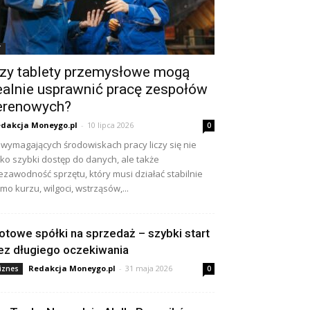
T
zy tablety przemysłowe mogą
ealnie usprawnić pracę zespołów
erenowych?
dakcja Moneygo.pl
-
10 lipca 2026
0
wymagających środowiskach pracy liczy się nie
lko szybki dostęp do danych, ale także
ezawodność sprzętu, który musi działać stabilnie
mo kurzu, wilgoci, wstrząsów,...
otowe spółki na sprzedaż – szybki start
ez długiego oczekiwania
Redakcja Moneygo.pl
-
31 maja 2026
iznes
0