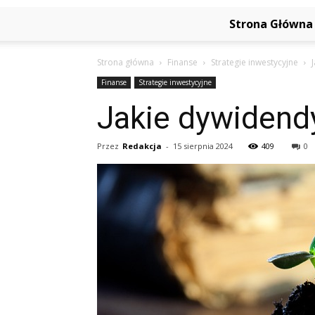
Strona Główna
Strona główna
Finanse
Strategie inwestycyjne
Finanse
Strategie inwestycyjne
Jakie dywidend
Przez
Redakcja
-
15 sierpnia 2024
409
0