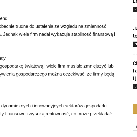
L
P
dend
becnie trudne do ustalenia ze względu na zmienność
J
Jednak wiele firm nadal wykazuje stabilność finansową i
t
N
ndy
C
spodarkę światową i wiele firm musiało zmniejszyć lub
f
żywienia gospodarczego można oczekiwać, że firmy będą
i 
B
ej dynamicznych i innowacyjnych sektorów gospodarki.
nty finansowe i wysoką rentowność, co może przekładać
Ka