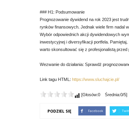
### H1: Podsumowanie
Prognozowanie dywidend na rok 2023 jest tru
rynków finansowych. Jednak wiele firm nadal 
Wybór odpowiednich akcji dywidendowych wymag
inwestycyjnej i diversyfikacji portfela. Pamięt
warto skonsultować się z profesjonalistą prze
Wezwanie do działania: Sprawdź prognozowane
Link tagu HTML:
https://www.sluchajcie.pl/
[Głosów:0 Średnia:0/5]
PODZIEL SIĘ
Facebook
Twit