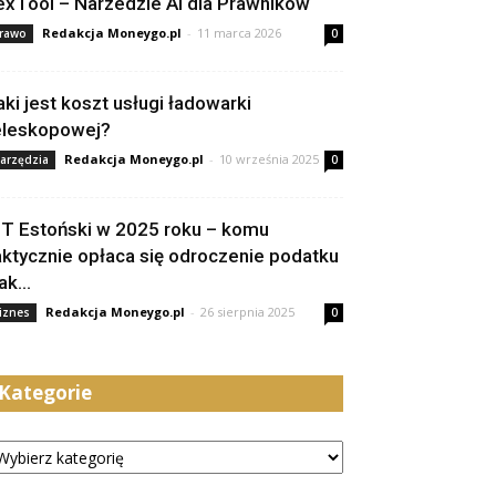
exTool – Narzedzie AI dla Prawników
Redakcja Moneygo.pl
-
11 marca 2026
rawo
0
aki jest koszt usługi ładowarki
eleskopowej?
Redakcja Moneygo.pl
-
10 września 2025
arzędzia
0
IT Estoński w 2025 roku – komu
aktycznie opłaca się odroczenie podatku
jak...
Redakcja Moneygo.pl
-
26 sierpnia 2025
iznes
0
Kategorie
tegorie