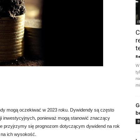
I
C
r
t
Re
W 
ty
ni
mi
G
endy mogą oczekiwać w 2023 roku. Dywidendy są często
b
i inwestycyjnych, ponieważ mogą stanowić znaczący
B
le przyjrzymy się prognozom dotyczącym dywidend na rok
 na ich wysokość.