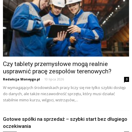
IT
Czy tablety przemysłowe mogą realnie
usprawnić pracę zespołów terenowych?
Redakcja Moneygo.pl
-
10 lipca 2026
0
W wymagających środowiskach pracy liczy się nie tylko szybki dostęp
do danych, ale także niezawodność sprzętu, który musi działać
stabilnie mimo kurzu, wilgoci, wstrząsów,...
Gotowe spółki na sprzedaż – szybki start bez długiego
oczekiwania