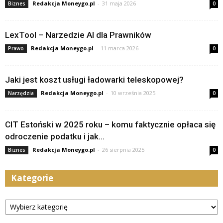
Redakcja Moneygo.pl
-
31 maja 2026
Biznes
0
LexTool – Narzedzie AI dla Prawników
Redakcja Moneygo.pl
-
11 marca 2026
Prawo
0
Jaki jest koszt usługi ładowarki teleskopowej?
Redakcja Moneygo.pl
-
10 września 2025
Narzędzia
0
CIT Estoński w 2025 roku – komu faktycznie opłaca się
odroczenie podatku i jak...
Redakcja Moneygo.pl
-
26 sierpnia 2025
Biznes
0
Kategorie
Kategorie