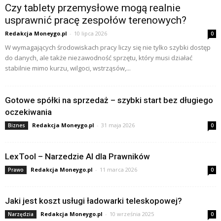
Czy tablety przemysłowe mogą realnie
usprawnić pracę zespołów terenowych?
Redakcja Moneygo.pl
-
10 lipca 2026
0
W wymagających środowiskach pracy liczy się nie tylko szybki dostęp
do danych, ale także niezawodność sprzętu, który musi działać
stabilnie mimo kurzu, wilgoci, wstrząsów,...
Gotowe spółki na sprzedaż – szybki start bez długiego
oczekiwania
Redakcja Moneygo.pl
-
31 maja 2026
Biznes
0
LexTool – Narzedzie AI dla Prawników
Redakcja Moneygo.pl
-
11 marca 2026
Prawo
0
Jaki jest koszt usługi ładowarki teleskopowej?
Redakcja Moneygo.pl
-
10 września 2025
Narzędzia
0