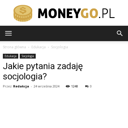
moneygo.pl
Strona główna
Edukacja
Socjologia
Edukacja
Socjologia
Jakie pytania zadaję
socjologia?
Przez
Redakcja
-
24 września 2024
1248
0