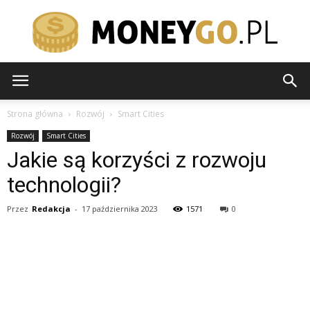
moneygo.pl
Strona główna
Rozwój
Smart Cities
Rozwój
Smart Cities
Jakie są korzyści z rozwoju
technologii?
Przez
Redakcja
-
17 października 2023
1571
0