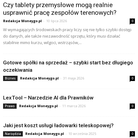
Czy tablety przemysłowe mogą realnie
usprawnić pracę zespołów terenowych?
Redakcja Moneygo.pl
-
10 lipca 2026
0
W wymagających środowiskach pracy liczy się nie tylko szybki dostęp
do danych, ale także niezawodność sprzętu, który musi działać
stabilnie mimo kurzu, wilgoci, wstrząsów,...
Gotowe spółki na sprzedaż – szybki start bez długiego
oczekiwania
Redakcja Moneygo.pl
-
31 maja 2026
Biznes
0
LexTool – Narzedzie AI dla Prawników
Redakcja Moneygo.pl
-
11 marca 2026
Prawo
0
Jaki jest koszt usługi ładowarki teleskopowej?
Redakcja Moneygo.pl
-
10 września 2025
Narzędzia
0