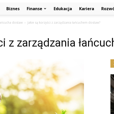
Biznes
Finanse
Edukacja
Kariera
Rozwó
 łańcucha dostaw
Jakie są korzyści z zarządzania łańcuchem dostaw?
ci z zarządzania łańc