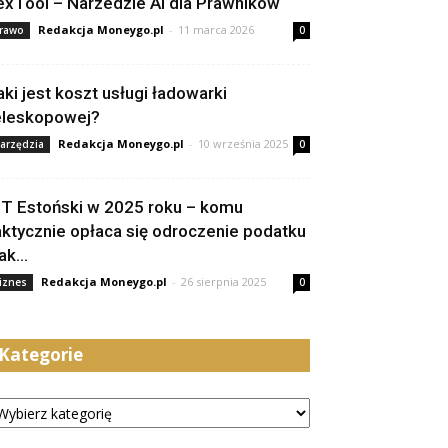
exTool – Narzedzie AI dla Prawników
Redakcja Moneygo.pl
-
11 marca 2026
rawo
0
aki jest koszt usługi ładowarki
eleskopowej?
Redakcja Moneygo.pl
-
10 września 2025
arzędzia
0
IT Estoński w 2025 roku – komu
aktycznie opłaca się odroczenie podatku
jak...
Redakcja Moneygo.pl
-
26 sierpnia 2025
iznes
0
Kategorie
tegorie