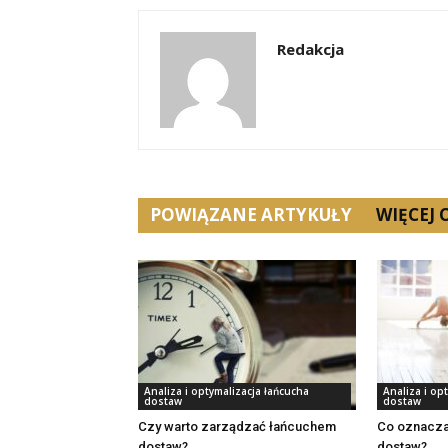
Redakcja
POWIĄZANE ARTYKUŁY
WIĘCEJ
Analiza i optymalizacja łańcucha
Analiza i op
dostaw
dostaw
Czy warto zarządzać łańcuchem
Co oznacza
dostaw?
dostaw?