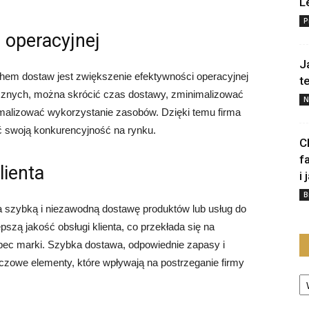
L
P
 operacyjnej
J
hem dostaw jest zwiększenie efektywności operacyjnej
t
ycznych, można skrócić czas dostawy, zminimalizować
N
malizować wykorzystanie zasobów. Dzięki temu firma
 swoją konkurencyjność na rynku.
C
f
lienta
i 
B
 szybką i niezawodną dostawę produktów lub usług do
pszą jakość obsługi klienta, co przekłada się na
obec marki. Szybka dostawa, odpowiednie zapasy i
luczowe elementy, które wpływają na postrzeganie firmy
Ka