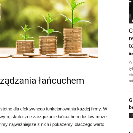
I
C
r
t
Re
W 
ty
ni
arządzania łańcuchem
mi
G
b
stotne dla efektywnego funkcjonowania każdej firmy. W
B
owym, skuteczne zarządzanie łańcuchem dostaw może
imy najważniejsze z nich i pokażemy, dlaczego warto