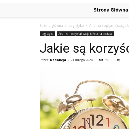
Strona Główna
Strona główna
Logistyka
Analiza i optymalizacja
Logistyka
Analiza i optymalizacja łańcucha dostaw
Jakie są korzyś
Przez
Redakcja
-
21 lutego 2024
551
0