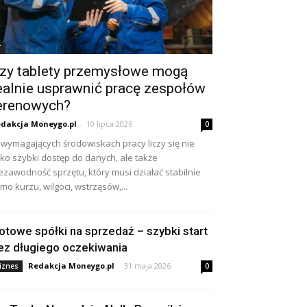
T
zy tablety przemysłowe mogą
ealnie usprawnić pracę zespołów
erenowych?
dakcja Moneygo.pl
-
10 lipca 2026
0
wymagających środowiskach pracy liczy się nie
lko szybki dostęp do danych, ale także
ezawodność sprzętu, który musi działać stabilnie
mo kurzu, wilgoci, wstrząsów,...
otowe spółki na sprzedaż – szybki start
ez długiego oczekiwania
Redakcja Moneygo.pl
-
31 maja 2026
iznes
0