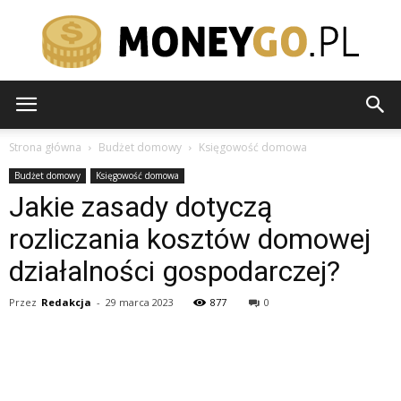
moneygo.pl
Strona główna
Budżet domowy
Księgowość domowa
Budżet domowy
Księgowość domowa
Jakie zasady dotyczą
rozliczania kosztów domowej
działalności gospodarczej?
Przez
Redakcja
-
29 marca 2023
877
0