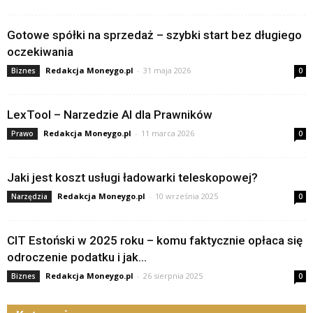
Gotowe spółki na sprzedaż – szybki start bez długiego
oczekiwania
Redakcja Moneygo.pl
-
31 maja 2026
Biznes
0
LexTool – Narzedzie AI dla Prawników
Redakcja Moneygo.pl
-
11 marca 2026
Prawo
0
Jaki jest koszt usługi ładowarki teleskopowej?
Redakcja Moneygo.pl
-
10 września 2025
Narzędzia
0
CIT Estoński w 2025 roku – komu faktycznie opłaca się
odroczenie podatku i jak...
Redakcja Moneygo.pl
-
26 sierpnia 2025
Biznes
0