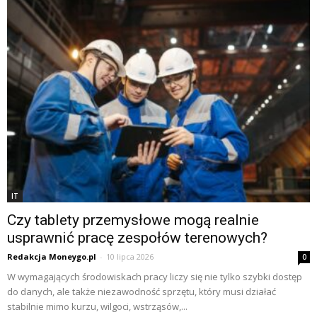
IT
Czy tablety przemysłowe mogą realnie
usprawnić pracę zespołów terenowych?
Redakcja Moneygo.pl
-
10 lipca 2026
0
W wymagających środowiskach pracy liczy się nie tylko szybki dostęp
do danych, ale także niezawodność sprzętu, który musi działać
stabilnie mimo kurzu, wilgoci, wstrząsów,...