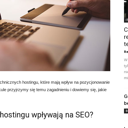
I
C
r
t
Re
W 
ty
ni
mi
technicznych hostingu, które mają wpływ na pozycjonowanie
kule przyjrzymy się temu zagadnieniu i dowiemy się, jakie
G
b
B
e hostingu wpływają na SEO?