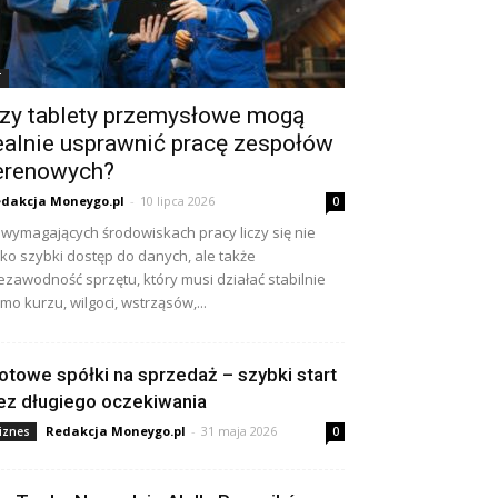
T
zy tablety przemysłowe mogą
ealnie usprawnić pracę zespołów
erenowych?
dakcja Moneygo.pl
-
10 lipca 2026
0
wymagających środowiskach pracy liczy się nie
lko szybki dostęp do danych, ale także
ezawodność sprzętu, który musi działać stabilnie
mo kurzu, wilgoci, wstrząsów,...
otowe spółki na sprzedaż – szybki start
ez długiego oczekiwania
Redakcja Moneygo.pl
-
31 maja 2026
iznes
0