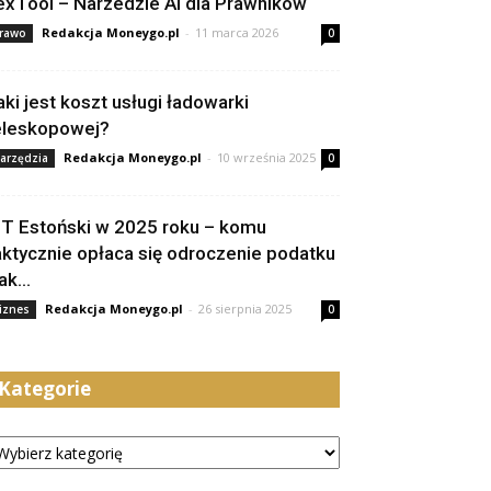
exTool – Narzedzie AI dla Prawników
Redakcja Moneygo.pl
-
11 marca 2026
rawo
0
aki jest koszt usługi ładowarki
eleskopowej?
Redakcja Moneygo.pl
-
10 września 2025
arzędzia
0
IT Estoński w 2025 roku – komu
aktycznie opłaca się odroczenie podatku
jak...
Redakcja Moneygo.pl
-
26 sierpnia 2025
iznes
0
Kategorie
tegorie