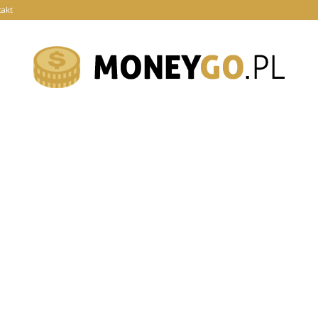
takt
moneygo.pl