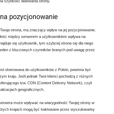
na szybkość ładowania strony.
a na pozycjonowanie
 Twoja strona, ma znaczący wpływ na jej pozycjonowanie.
głość między serwerem a użytkownikiem wpływa na
ajduje się użytkownik, tym szybciej strona się dla niego
to jeden z kluczowych czynników branych pod uwagę przez
 jest skierowana do użytkowników z Polski, powinna być
m kraju. Jeśli jednak Twoi klienci pochodzą z różnych
oferującego tzw. CDN (Content Delivery Network), czyli
lizacjach geograficznych.
a serwera może wpływać na wiarygodność Twojej strony w
tórych krajach mogą być traktowane przez wyszukiwarkę