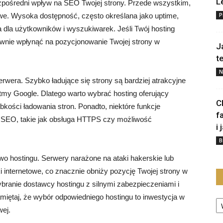
L
zpośredni wpływ na SEO Twojej strony. Przede wszystkim,
e. Wysoka dostępność, często określana jako uptime,
P
 dla użytkowników i wyszukiwarek. Jeśli Twój hosting
wnie wpłynąć na pozycjonowanie Twojej strony w
J
t
N
wera. Szybko ładujące się strony są bardziej atrakcyjne
ytmy Google. Dlatego warto wybrać hosting oferujący
C
kości ładowania stron. Ponadto, niektóre funkcje
f
 SEO, takie jak obsługa HTTPS czy możliwość
i 
B
o hostingu. Serwery narażone na ataki hakerskie lub
nternetowe, co znacznie obniży pozycję Twojej strony w
branie dostawcy hostingu z silnymi zabezpieczeniami i
Ka
miętaj, że wybór odpowiedniego hostingu to inwestycja w
wej.