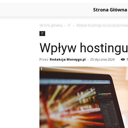
Strona Główna
Strona główna
IT
Wpływ hostingu na pozycjonowa
IT
Wpływ hostingu
Przez
Redakcja Moneygo.pl
-
25 stycznia 2024
7