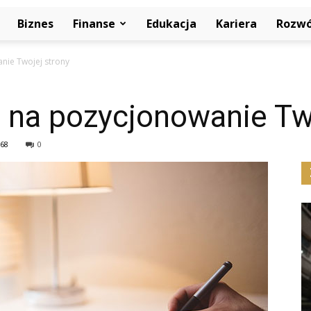
Biznes
Finanse
Edukacja
Kariera
Rozwó
nie Twojej strony
 na pozycjonowanie Two
68
0