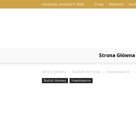
niedziela, sierpień 9, 2026
O nas
Reklama
Kon
Strona Główna
Strona główna
Budżet domowy
Inwestowanie
Budżet domowy
Inwestowanie