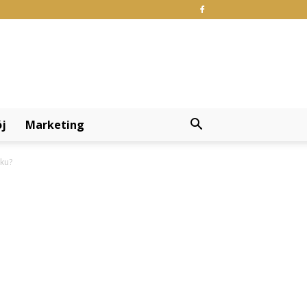
j
Marketing
nku?