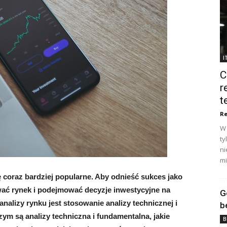
I
C
r
t
Re
W 
ty
ni
mi
 coraz bardziej popularne. Aby odnieść sukces jako
ować rynek i podejmować decyzje inwestycyjne na
G
nalizy rynku jest stosowanie analizy technicznej i
b
ym są analizy techniczna i fundamentalna, jakie
B