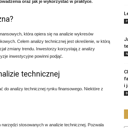
wadzenia oraz jak je wykorzystać w praktyce.
L
zna?
P
inansowych, która opiera się na analizie wykresów
J
kowych. Celem analizy technicznej jest określenie, w którą
t
ncjał zmiany trendu. Inwestorzy korzystają z analizy
N
cyzje inwestycyjne powinni podjąć.
C
lizie technicznej
f
i 
ać do analizy technicznej rynku finansowego. Niektóre z
B
h narzędzi stosowanych w analizie technicznej. Pozwala
Ka