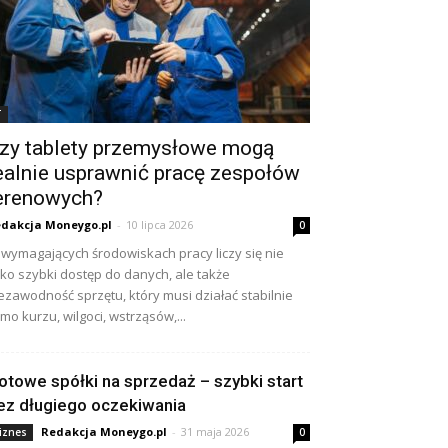
T
zy tablety przemysłowe mogą
ealnie usprawnić pracę zespołów
erenowych?
dakcja Moneygo.pl
-
10 lipca 2026
0
wymagających środowiskach pracy liczy się nie
lko szybki dostęp do danych, ale także
ezawodność sprzętu, który musi działać stabilnie
mo kurzu, wilgoci, wstrząsów,...
otowe spółki na sprzedaż – szybki start
ez długiego oczekiwania
Redakcja Moneygo.pl
-
31 maja 2026
iznes
0