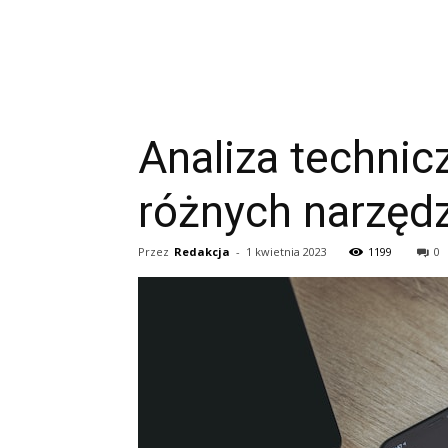
Analiza technic
różnych narzędz
Przez
Redakcja
-
1 kwietnia 2023
1199
0