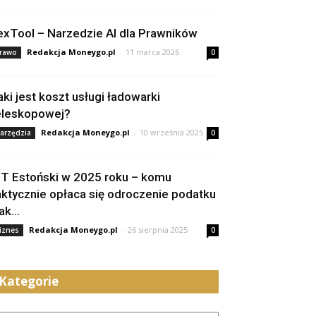
exTool – Narzedzie AI dla Prawników
Redakcja Moneygo.pl
-
11 marca 2026
rawo
0
aki jest koszt usługi ładowarki
eleskopowej?
Redakcja Moneygo.pl
-
10 września 2025
arzędzia
0
IT Estoński w 2025 roku – komu
aktycznie opłaca się odroczenie podatku
jak...
Redakcja Moneygo.pl
-
26 sierpnia 2025
iznes
0
Kategorie
tegorie