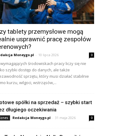
T
zy tablety przemysłowe mogą
ealnie usprawnić pracę zespołów
erenowych?
dakcja Moneygo.pl
-
10 lipca 2026
0
wymagających środowiskach pracy liczy się nie
lko szybki dostęp do danych, ale także
ezawodność sprzętu, który musi działać stabilnie
mo kurzu, wilgoci, wstrząsów,...
otowe spółki na sprzedaż – szybki start
ez długiego oczekiwania
Redakcja Moneygo.pl
-
31 maja 2026
iznes
0