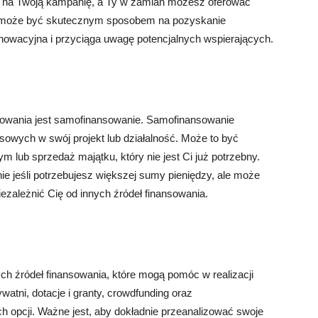
na Twoją kampanię, a Ty w zamian możesz oferować
ng może być skutecznym sposobem na pozyskanie
innowacyjna i przyciąga uwagę potencjalnych wspierających.
sowania jest samofinansowanie. Samofinansowanie
owych w swój projekt lub działalność. Może to być
lub sprzedaż majątku, który nie jest Ci już potrzebny.
e jeśli potrzebujesz większej sumy pieniędzy, ale może
iezależnić Cię od innych źródeł finansowania.
ch źródeł finansowania, które mogą pomóc w realizacji
atni, dotacje i granty, crowdfunding oraz
ch opcji. Ważne jest, aby dokładnie przeanalizować swoje