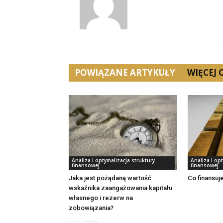
POWIĄZANE ARTYKUŁY
WIĘCEJ
Analiza i optymalizacja struktury
Analiza i op
finansowej
finansowej
Jaka jest pożądaną wartość
Co finansuje
wskaźnika zaangażowania kapitału
własnego i rezerw na
zobowiązania?