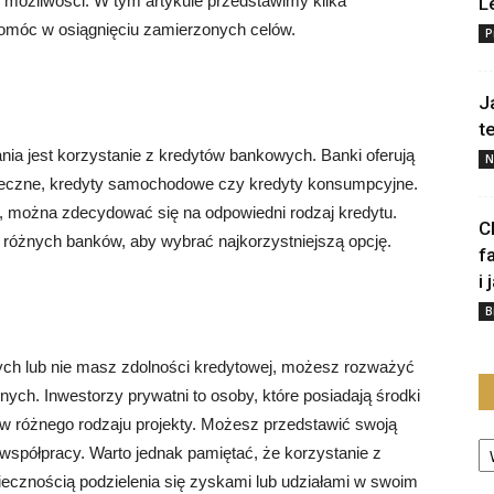
i możliwości. W tym artykule przedstawimy kilka
L
pomóc w osiągnięciu zamierzonych celów.
P
J
t
nia jest korzystanie z kredytów bankowych. Banki oferują
N
ipoteczne, kredyty samochodowe czy kredyty konsumpcyjne.
j, można zdecydować się na odpowiedni rodzaj kredytu.
C
 różnych banków, aby wybrać najkorzystniejszą opcję.
f
i 
B
ych lub nie masz zdolności kredytowej, możesz rozważyć
ych. Inwestorzy prywatni to osoby, które posiadają środki
w różnego rodzaju projekty. Możesz przedstawić swoją
Ka
współpracy. Warto jednak pamiętać, że korzystanie z
ecznością podzielenia się zyskami lub udziałami w swoim