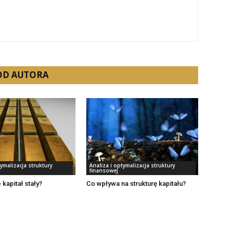
 OD AUTORA
tymalizacja struktury
Analiza i optymalizacja struktury
finansowej
 kapitał stały?
Co wpływa na strukturę kapitału?