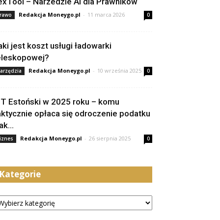
exTool – Narzedzie AI dla Prawników
Redakcja Moneygo.pl
-
11 marca 2026
rawo
0
aki jest koszt usługi ładowarki
eleskopowej?
Redakcja Moneygo.pl
-
10 września 2025
arzędzia
0
IT Estoński w 2025 roku – komu
aktycznie opłaca się odroczenie podatku
jak...
Redakcja Moneygo.pl
-
26 sierpnia 2025
iznes
0
Kategorie
tegorie