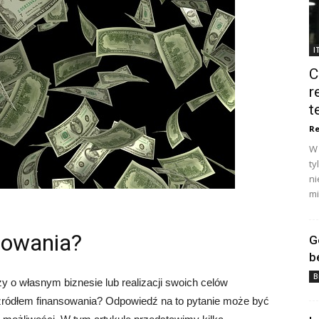
I
C
r
t
Re
W 
ty
ni
mi
sowania?
G
b
B
y o własnym biznesie lub realizacji swoich celów
t źródłem finansowania? Odpowiedź na to pytanie może być