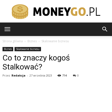
moneygo.pl
Strona główna
Biznes
Skalowanie biznesu
Biznes
Skalowanie biznesu
Co to znaczy kogoś
Stalkować?
Przez
Redakcja
-
27 września 2023
714
0