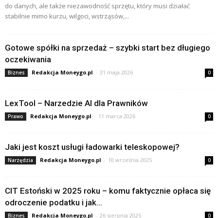
do danych, ale także niezawodność sprzętu, który musi działać
stabilnie mimo kurzu, wilgoci, wstrząsów,...
Gotowe spółki na sprzedaż – szybki start bez długiego
oczekiwania
Redakcja Moneygo.pl
-
31 maja 2026
Biznes
0
LexTool – Narzedzie AI dla Prawników
Redakcja Moneygo.pl
-
11 marca 2026
Prawo
0
Jaki jest koszt usługi ładowarki teleskopowej?
Redakcja Moneygo.pl
-
10 września 2025
Narzędzia
0
CIT Estoński w 2025 roku – komu faktycznie opłaca się
odroczenie podatku i jak...
Redakcja Moneygo.pl
-
26 sierpnia 2025
Biznes
0