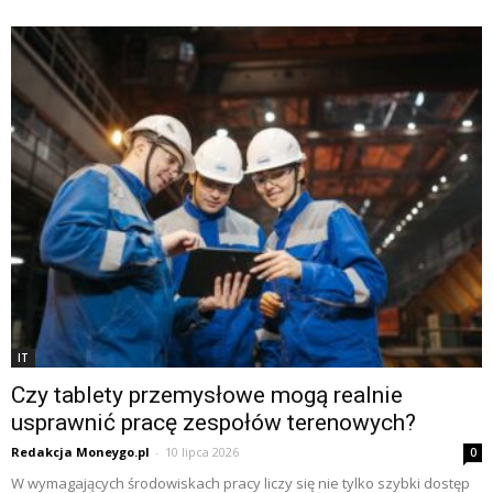
IT
Czy tablety przemysłowe mogą realnie
usprawnić pracę zespołów terenowych?
Redakcja Moneygo.pl
-
10 lipca 2026
0
W wymagających środowiskach pracy liczy się nie tylko szybki dostęp