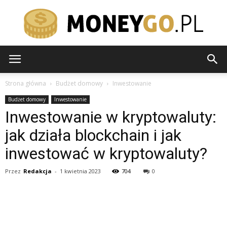
moneygo.pl
Strona główna
Budżet domowy
Inwestowanie
Budżet domowy
Inwestowanie
Inwestowanie w kryptowaluty:
jak działa blockchain i jak
inwestować w kryptowaluty?
Przez
Redakcja
-
1 kwietnia 2023
704
0