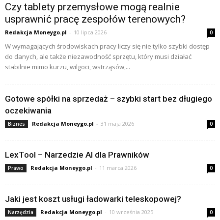
Czy tablety przemysłowe mogą realnie
usprawnić pracę zespołów terenowych?
Redakcja Moneygo.pl
-
10 lipca 2026
0
W wymagających środowiskach pracy liczy się nie tylko szybki dostęp
do danych, ale także niezawodność sprzętu, który musi działać
stabilnie mimo kurzu, wilgoci, wstrząsów,...
Gotowe spółki na sprzedaż – szybki start bez długiego
oczekiwania
Redakcja Moneygo.pl
-
31 maja 2026
Biznes
0
LexTool – Narzedzie AI dla Prawników
Redakcja Moneygo.pl
-
11 marca 2026
Prawo
0
Jaki jest koszt usługi ładowarki teleskopowej?
Redakcja Moneygo.pl
-
10 września 2025
Narzędzia
0