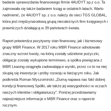
badanie sprawozdania finansowego firmie 4AUDYT sp.z o.o. Ta
zajmowała się także badaniem ksiąg w ostatnich latach. Warto
nadmienić, że 4AUDYT sp. z o.o. należy do sieci TGS GLOBAL,
która jest międzynarodową grupą niezależnych firm księgowych i
prawniczych działającą w 39 państwach świata.
Raport potwierdza pozytywny stan finansowy, jak i biznesowy
grupy MBR Finance. W 2017 roku MBR Finance odnotowało
znaczny wzrost kwoty, na którą zostały udzielone pożyczki,
obligacje zostały wykupione terminowo, a spółka powiązana z
MBR Leasing osiągnęła zadowalające wyniki, przez co to na niej
skupią się inwestycje i próby rozwoju w bieżącym roku. Jak
podkreśla Roman Wyszomirski: „Dumą napawa nas fakt dobrej
kondycji finansowej Spółki, ale także jej wiarygodności w oczach
naszych klientów i obligatariuszy”. Poniżej przedstawiamy
najważniejsze informacje o MBR Finance oraz o raporcie
rocznym.