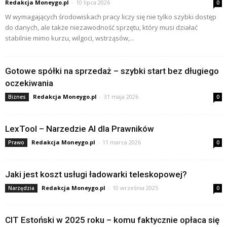
Redakcja Moneygo.pl
-
10 lipca 2026
0
W wymagających środowiskach pracy liczy się nie tylko szybki dostęp
do danych, ale także niezawodność sprzętu, który musi działać
stabilnie mimo kurzu, wilgoci, wstrząsów,...
Gotowe spółki na sprzedaż – szybki start bez długiego
oczekiwania
Redakcja Moneygo.pl
-
31 maja 2026
Biznes
0
LexTool – Narzedzie AI dla Prawników
Redakcja Moneygo.pl
-
11 marca 2026
Prawo
0
Jaki jest koszt usługi ładowarki teleskopowej?
Redakcja Moneygo.pl
-
10 września 2025
Narzędzia
0
CIT Estoński w 2025 roku – komu faktycznie opłaca się