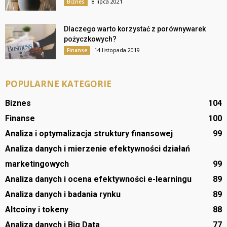
8 lipca 2021
Biznes
Dlaczego warto korzystać z porównywarek
pożyczkowych?
14 listopada 2019
Finanse
POPULARNE KATEGORIE
Biznes
104
Finanse
100
Analiza i optymalizacja struktury finansowej
99
Analiza danych i mierzenie efektywności działań
marketingowych
99
Analiza danych i ocena efektywności e-learningu
89
Analiza danych i badania rynku
89
Altcoiny i tokeny
88
Analiza danych i Big Data
77